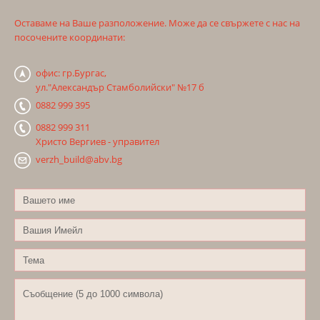
Оставаме на Ваше разположение. Може да се свържете с нас на
посочените координати:
офис: гр.Бургас,
ул."Александър Стамболийски" №17 б
0882 999 395
0882 999 311
Христо Вергиев - управител
verzh_build@abv.bg