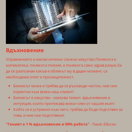
Вдъхновение
Управлението е изключително сложно изкуство.Понякога е
математика, понякога поезия, а понякога само здрав разум.За
да се разпознае какъв е обликът му в даден момент, са
необходими опит и проницателност.
Бизнесът може и трябва да се ръководи честно, ние сме
коректни към всеки наш клиент!
Бизнесът е изкуство - изисква талант, вдъхновение и
интуиция, които притежава всеки член от нашия екип!
Който се е устремил към него, трябва да бъде подготвен за
това, и ние сме подготвени!
"Геният е 1 % вдъхновение и 99% работа"
-
Томас Едисон