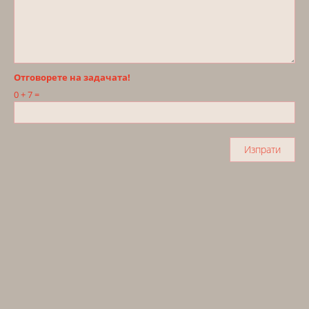
Отговорете на задачата!
0 + 7 =
Изпрати